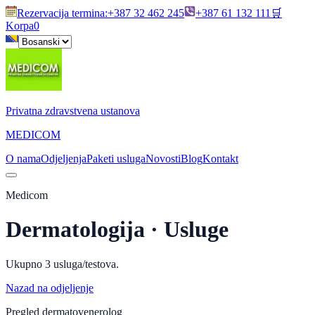
Rezervacija termina
:
+387 32 462 245
+387 61 132 111
🛒
Korpa
0
Privatna zdravstvena ustanova
MEDICOM
O nama
Odjeljenja
Paketi usluga
Novosti
Blog
Kontakt
Medicom
Dermatologija
· Usluge
Ukupno
3
usluga/testova.
Nazad na odjeljenje
Pregled dermatovenerolog