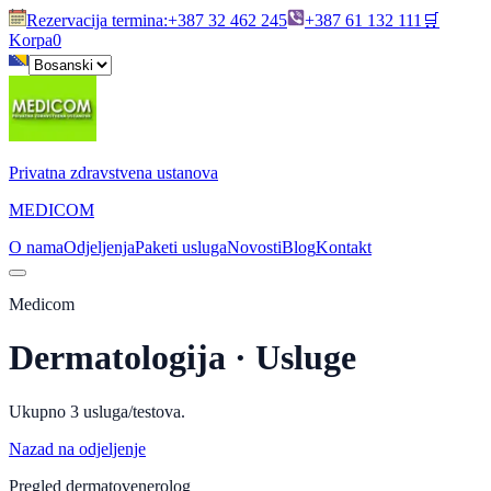
Rezervacija termina
:
+387 32 462 245
+387 61 132 111
🛒
Korpa
0
Privatna zdravstvena ustanova
MEDICOM
O nama
Odjeljenja
Paketi usluga
Novosti
Blog
Kontakt
Medicom
Dermatologija
· Usluge
Ukupno
3
usluga/testova.
Nazad na odjeljenje
Pregled dermatovenerolog