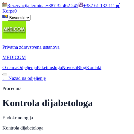
Rezervacija termina
:
+387 32 462 245
+387 61 132 111
🛒
Korpa
0
Privatna zdravstvena ustanova
MEDICOM
O nama
Odjeljenja
Paketi usluga
Novosti
Blog
Kontakt
←
Nazad na odjeljenje
Procedura
Kontrola dijabetologa
Endokrinologija
Kontrola dijabetologa