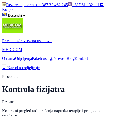
Rezervacija termina
:
+387 32 462 245
+387 61 132 111
🛒
Korpa
0
Privatna zdravstvena ustanova
MEDICOM
O nama
Odjeljenja
Paketi usluga
Novosti
Blog
Kontakt
←
Nazad na odjeljenje
Procedura
Kontrola fizijatra
Fizijatrija
Kontrolni pregled radi praćenja napretka terapije i prilagodbi
programa.