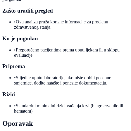
Zašto uraditi pregled
•
Ova analiza pruža korisne informacije za procjenu
zdravstvenog stanja.
Ko je pogodan
•
Preporučeno pacijentima prema uputi ljekara ili u sklopu
evaluacije.
Priprema
•
Slijedite uputu laboratorije; ako niste dobili posebne
smjernice, dođite natašte i ponesite dokumentaciju.
Rizici
•
Standardni minimalni rizici vađenja krvi (blago crvenilo ili
hematom).
Oporavak