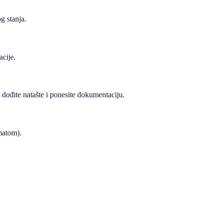
g stanja.
acije.
, dođite natašte i ponesite dokumentaciju.
ematom).