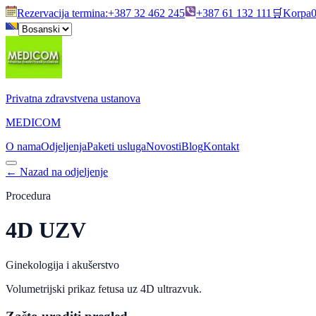
Rezervacija termina
:
+387 32 462 245
+387 61 132 111
🛒
Korpa
Privatna zdravstvena ustanova
MEDICOM
O nama
Odjeljenja
Paketi usluga
Novosti
Blog
Kontakt
←
Nazad na odjeljenje
Procedura
4D UZV
Ginekologija i akušerstvo
Volumetrijski prikaz fetusa uz 4D ultrazvuk.