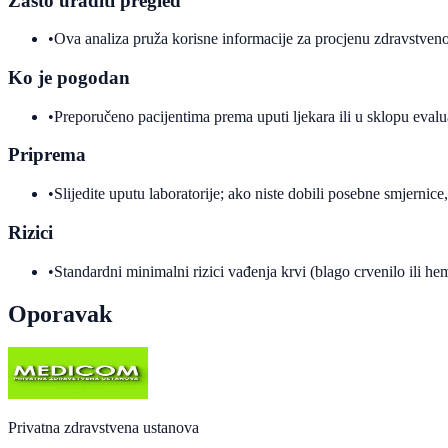
Zašto uraditi pregled
•
Ova analiza pruža korisne informacije za procjenu zdravstveno
Ko je pogodan
•
Preporučeno pacijentima prema uputi ljekara ili u sklopu evalu
Priprema
•
Slijedite uputu laboratorije; ako niste dobili posebne smjernice
Rizici
•
Standardni minimalni rizici vađenja krvi (blago crvenilo ili h
Oporavak
Privatna zdravstvena ustanova