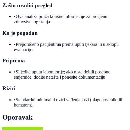
Zašto uraditi pregled
•
Ova analiza pruža korisne informacije za procjenu
zdravstvenog stanja.
Ko je pogodan
•
Preporučeno pacijentima prema uputi ljekara ili u sklopu
evaluacije.
Priprema
•
Slijedite uputu laboratorije; ako niste dobili posebne
smjernice, dođite natašte i ponesite dokumentaciju.
Rizici
•
Standardni minimalni rizici vađenja krvi (blago crvenilo ili
hematom).
Oporavak