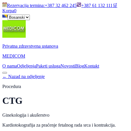
Rezervacija termina
:
+387 32 462 245
+387 61 132 111
🛒
Korpa
0
Privatna zdravstvena ustanova
MEDICOM
O nama
Odjeljenja
Paketi usluga
Novosti
Blog
Kontakt
←
Nazad na odjeljenje
Procedura
CTG
Ginekologija i akušerstvo
Kardiotokografija za praćenje fetalnog rada srca i kontrakcija.