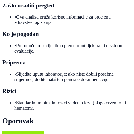
Zašto uraditi pregled
•
Ova analiza pruža korisne informacije za procjenu
zdravstvenog stanja.
Ko je pogodan
•
Preporučeno pacijentima prema uputi ljekara ili u sklopu
evaluacije.
Priprema
•
Slijedite uputu laboratorije; ako niste dobili posebne
smjernice, dođite natašte i ponesite dokumentaciju.
Rizici
•
Standardni minimalni rizici vađenja krvi (blago crvenilo ili
hematom).
Oporavak