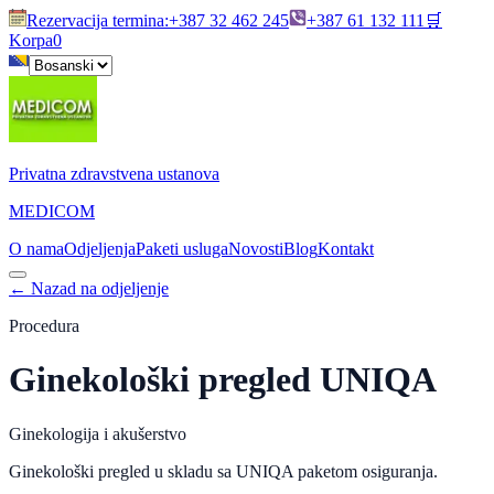
Rezervacija termina
:
+387 32 462 245
+387 61 132 111
🛒
Korpa
0
Privatna zdravstvena ustanova
MEDICOM
O nama
Odjeljenja
Paketi usluga
Novosti
Blog
Kontakt
←
Nazad na odjeljenje
Procedura
Ginekološki pregled UNIQA
Ginekologija i akušerstvo
Ginekološki pregled u skladu sa UNIQA paketom osiguranja.