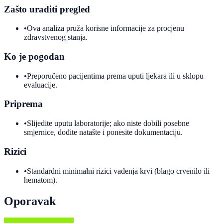
Zašto uraditi pregled
•
Ova analiza pruža korisne informacije za procjenu
zdravstvenog stanja.
Ko je pogodan
•
Preporučeno pacijentima prema uputi ljekara ili u sklopu
evaluacije.
Priprema
•
Slijedite uputu laboratorije; ako niste dobili posebne
smjernice, dođite natašte i ponesite dokumentaciju.
Rizici
•
Standardni minimalni rizici vađenja krvi (blago crvenilo ili
hematom).
Oporavak