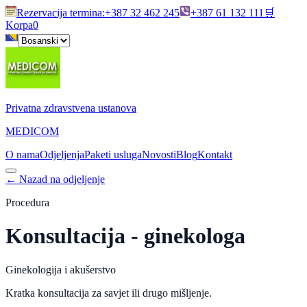
Rezervacija termina
:
+387 32 462 245
+387 61 132 111
🛒
Korpa
0
Privatna zdravstvena ustanova
MEDICOM
O nama
Odjeljenja
Paketi usluga
Novosti
Blog
Kontakt
←
Nazad na odjeljenje
Procedura
Konsultacija - ginekologa
Ginekologija i akušerstvo
Kratka konsultacija za savjet ili drugo mišljenje.