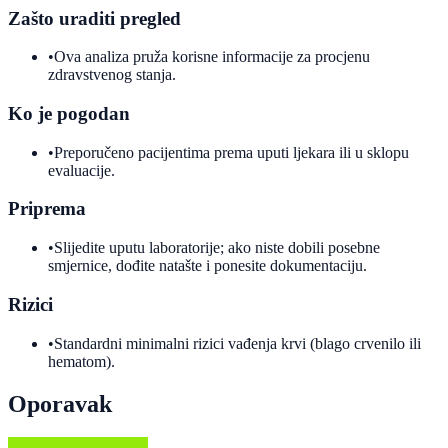
Zašto uraditi pregled
•
Ova analiza pruža korisne informacije za procjenu
zdravstvenog stanja.
Ko je pogodan
•
Preporučeno pacijentima prema uputi ljekara ili u sklopu
evaluacije.
Priprema
•
Slijedite uputu laboratorije; ako niste dobili posebne
smjernice, dođite natašte i ponesite dokumentaciju.
Rizici
•
Standardni minimalni rizici vađenja krvi (blago crvenilo ili
hematom).
Oporavak