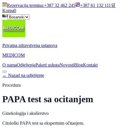
Rezervacija termina
:
+387 32 462 245
+387 61 132 111
🛒
Korpa
0
Privatna zdravstvena ustanova
MEDICOM
O nama
Odjeljenja
Paketi usluga
Novosti
Blog
Kontakt
←
Nazad na odjeljenje
Procedura
PAPA test sa ocitanjem
Ginekologija i akušerstvo
Citološki PAPA test sa ekspertnim očitanjem.