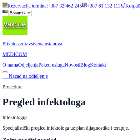
Rezervacija termina
:
+387 32 462 245
+387 61 132 111
🛒
Korpa
Privatna zdravstvena ustanova
MEDICOM
O nama
Odjeljenja
Paketi usluga
Novosti
Blog
Kontakt
←
Nazad na odjeljenje
Procedura
Pregled infektologa
Infektologija
Specijalistički pregled infektologa uz plan dijagnostike i terapije.