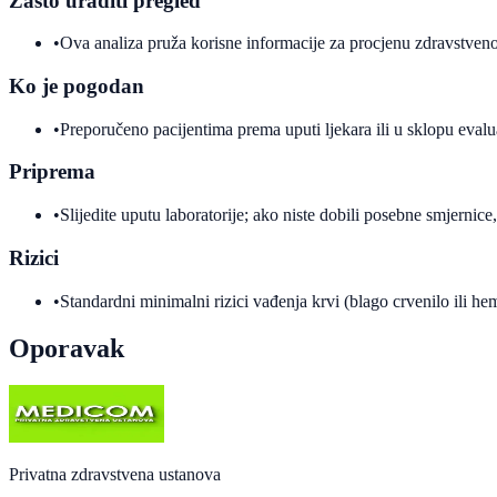
Zašto uraditi pregled
•
Ova analiza pruža korisne informacije za procjenu zdravstveno
Ko je pogodan
•
Preporučeno pacijentima prema uputi ljekara ili u sklopu evalu
Priprema
•
Slijedite uputu laboratorije; ako niste dobili posebne smjernice
Rizici
•
Standardni minimalni rizici vađenja krvi (blago crvenilo ili h
Oporavak
Privatna zdravstvena ustanova