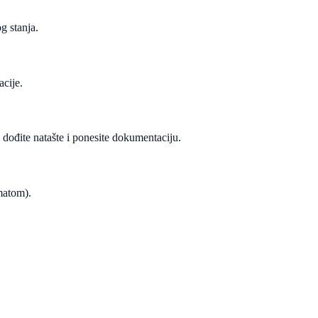
g stanja.
acije.
, dođite natašte i ponesite dokumentaciju.
ematom).