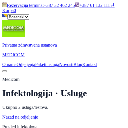
Rezervacija termina
:
+387 32 462 245
+387 61 132 111
🛒
Korpa
0
Privatna zdravstvena ustanova
MEDICOM
O nama
Odjeljenja
Paketi usluga
Novosti
Blog
Kontakt
Medicom
Infektologija
· Usluge
Ukupno
2
usluga/testova.
Nazad na odjeljenje
Pregled infektologa