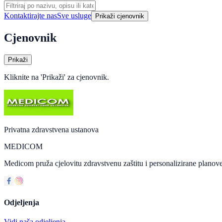
Kontaktirajte nas
Sve usluge
Prikaži cjenovnik
Cjenovnik
Prikaži
Kliknite na 'Prikaži' za cjenovnik.
Privatna zdravstvena ustanova
MEDICOM
Medicom pruža cjelovitu zdravstvenu zaštitu i personalizirane planove
Odjeljenja
Vidi naša odjeljenja