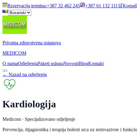
Rezervacija termina
:
+387 32 462 245
+387 61 132 111
🛒
Korpa
Privatna zdravstvena ustanova
MEDICOM
O nama
Odjeljenja
Paketi usluga
Novosti
Blog
Kontakt
←
Nazad na odjeljenja
Kardiologija
Medicom ·
Specijalizovano odjeljenje
Prevencija, dijagnostika i terapija bolesti srca uz neinvazivne i funkci