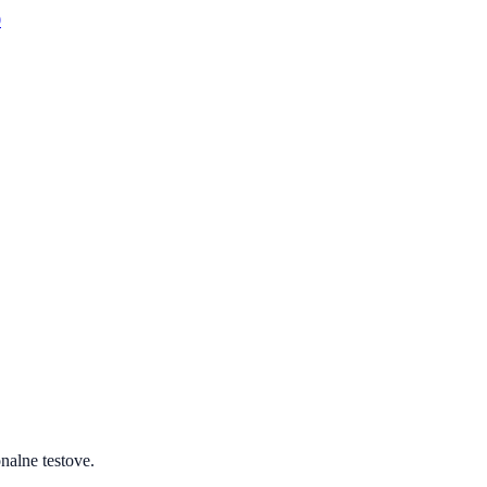
0
onalne testove.