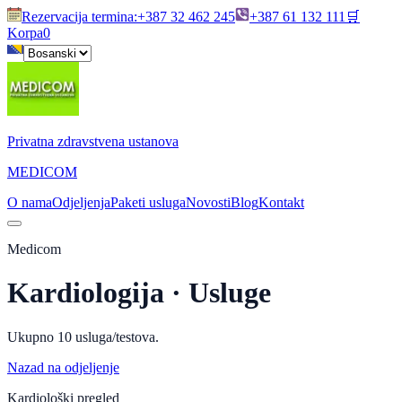
Rezervacija termina
:
+387 32 462 245
+387 61 132 111
🛒
Korpa
0
Privatna zdravstvena ustanova
MEDICOM
O nama
Odjeljenja
Paketi usluga
Novosti
Blog
Kontakt
Medicom
Kardiologija
· Usluge
Ukupno
10
usluga/testova.
Nazad na odjeljenje
Kardiološki pregled