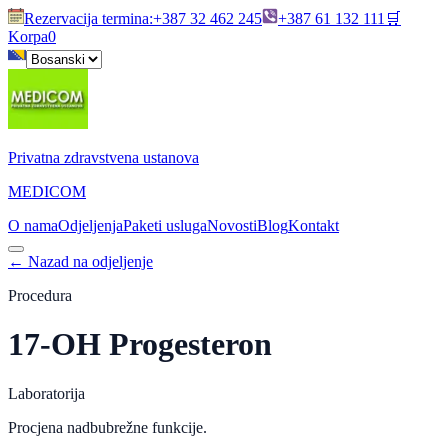
Rezervacija termina
:
+387 32 462 245
+387 61 132 111
🛒
Korpa
0
Privatna zdravstvena ustanova
MEDICOM
O nama
Odjeljenja
Paketi usluga
Novosti
Blog
Kontakt
←
Nazad na odjeljenje
Procedura
17-OH Progesteron
Laboratorija
Procjena nadbubrežne funkcije.