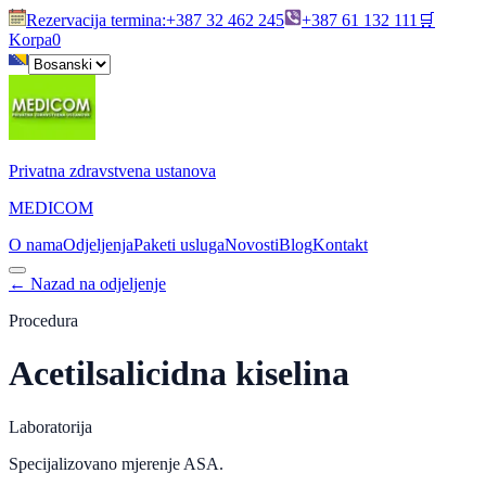
Rezervacija termina
:
+387 32 462 245
+387 61 132 111
🛒
Korpa
0
Privatna zdravstvena ustanova
MEDICOM
O nama
Odjeljenja
Paketi usluga
Novosti
Blog
Kontakt
←
Nazad na odjeljenje
Procedura
Acetilsalicidna kiselina
Laboratorija
Specijalizovano mjerenje ASA.