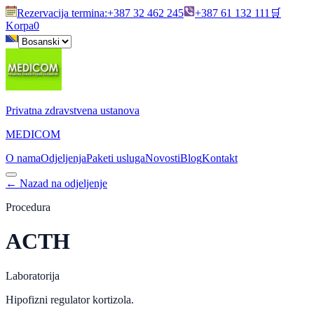
Rezervacija termina
:
+387 32 462 245
+387 61 132 111
🛒
Korpa
0
Privatna zdravstvena ustanova
MEDICOM
O nama
Odjeljenja
Paketi usluga
Novosti
Blog
Kontakt
←
Nazad na odjeljenje
Procedura
ACTH
Laboratorija
Hipofizni regulator kortizola.