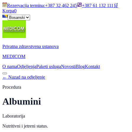
Rezervacija termina
:
+387 32 462 245
+387 61 132 111
🛒
Korpa
0
Privatna zdravstvena ustanova
MEDICOM
O nama
Odjeljenja
Paketi usluga
Novosti
Blog
Kontakt
←
Nazad na odjeljenje
Procedura
Albumini
Laboratorija
Nutritivni i jetreni status.