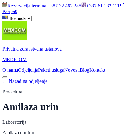
Rezervacija termina
:
+387 32 462 245
+387 61 132 111
🛒
Korpa
0
Privatna zdravstvena ustanova
MEDICOM
O nama
Odjeljenja
Paketi usluga
Novosti
Blog
Kontakt
←
Nazad na odjeljenje
Procedura
Amilaza urin
Laboratorija
Amilaza u urinu.