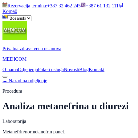
Rezervacija termina
:
+387 32 462 245
+387 61 132 111
🛒
Korpa
0
Privatna zdravstvena ustanova
MEDICOM
O nama
Odjeljenja
Paketi usluga
Novosti
Blog
Kontakt
←
Nazad na odjeljenje
Procedura
Analiza metanefrina u diurezi
Laboratorija
Metanefrin/normetanefrin panel.