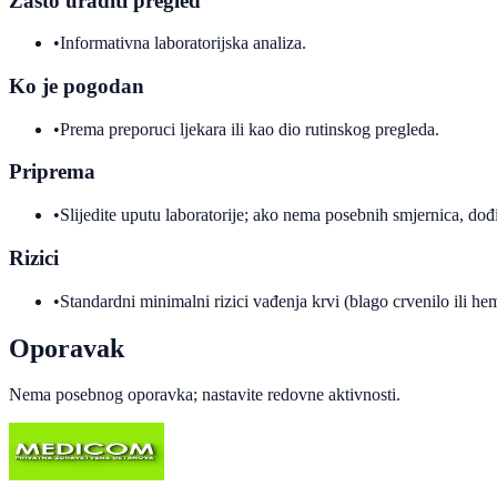
Zašto uraditi pregled
•
Informativna laboratorijska analiza.
Ko je pogodan
•
Prema preporuci ljekara ili kao dio rutinskog pregleda.
Priprema
•
Slijedite uputu laboratorije; ako nema posebnih smjernica, dođi
Rizici
•
Standardni minimalni rizici vađenja krvi (blago crvenilo ili h
Oporavak
Nema posebnog oporavka; nastavite redovne aktivnosti.