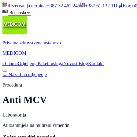
Rezervacija termina
:
+387 32 462 245
+387 61 132 111
🛒
Korpa
Privatna zdravstvena ustanova
MEDICOM
O nama
Odjeljenja
Paketi usluga
Novosti
Blog
Kontakt
←
Nazad na odjeljenje
Procedura
Anti MCV
Laboratorija
Autoantitijela na mutirani vimentin.