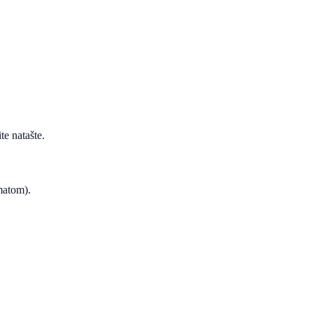
te natašte.
ematom).