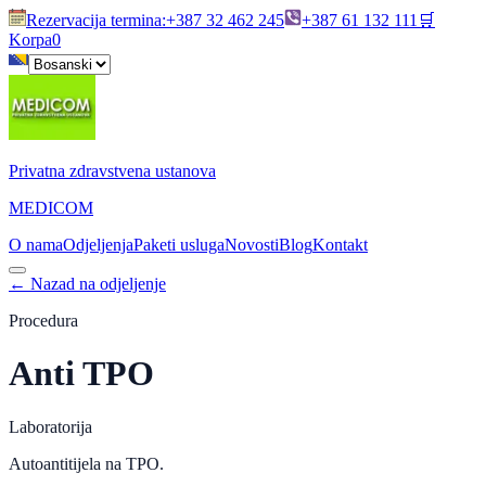
Rezervacija termina
:
+387 32 462 245
+387 61 132 111
🛒
Korpa
0
Privatna zdravstvena ustanova
MEDICOM
O nama
Odjeljenja
Paketi usluga
Novosti
Blog
Kontakt
←
Nazad na odjeljenje
Procedura
Anti TPO
Laboratorija
Autoantitijela na TPO.