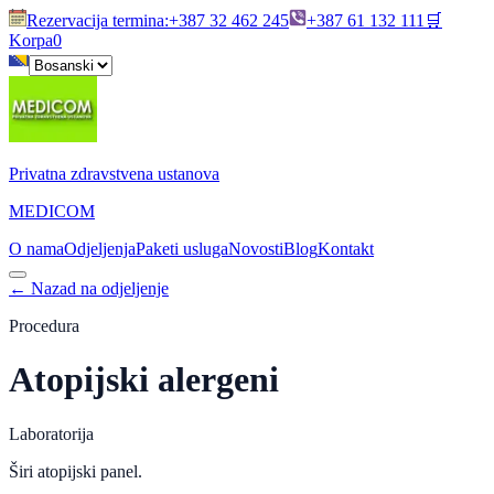
Rezervacija termina
:
+387 32 462 245
+387 61 132 111
🛒
Korpa
0
Privatna zdravstvena ustanova
MEDICOM
O nama
Odjeljenja
Paketi usluga
Novosti
Blog
Kontakt
←
Nazad na odjeljenje
Procedura
Atopijski alergeni
Laboratorija
Širi atopijski panel.