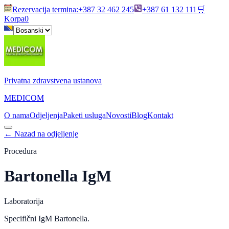
Rezervacija termina
:
+387 32 462 245
+387 61 132 111
🛒
Korpa
0
Privatna zdravstvena ustanova
MEDICOM
O nama
Odjeljenja
Paketi usluga
Novosti
Blog
Kontakt
←
Nazad na odjeljenje
Procedura
Bartonella IgM
Laboratorija
Specifični IgM Bartonella.