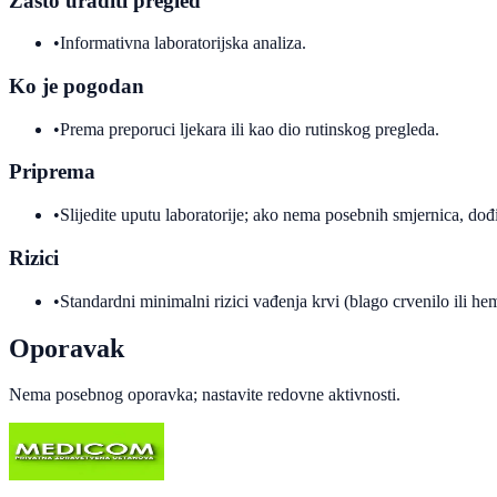
Zašto uraditi pregled
•
Informativna laboratorijska analiza.
Ko je pogodan
•
Prema preporuci ljekara ili kao dio rutinskog pregleda.
Priprema
•
Slijedite uputu laboratorije; ako nema posebnih smjernica, dođi
Rizici
•
Standardni minimalni rizici vađenja krvi (blago crvenilo ili h
Oporavak
Nema posebnog oporavka; nastavite redovne aktivnosti.