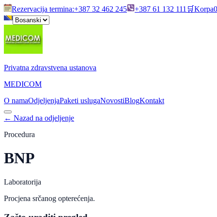
Rezervacija termina
:
+387 32 462 245
+387 61 132 111
🛒
Korpa
Privatna zdravstvena ustanova
MEDICOM
O nama
Odjeljenja
Paketi usluga
Novosti
Blog
Kontakt
←
Nazad na odjeljenje
Procedura
BNP
Laboratorija
Procjena srčanog opterećenja.