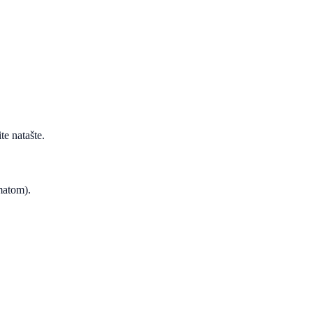
te natašte.
ematom).