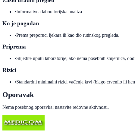
Zašto uraditi pregled
•
Informativna laboratorijska analiza.
Ko je pogodan
•
Prema preporuci ljekara ili kao dio rutinskog pregleda.
Priprema
•
Slijedite uputu laboratorije; ako nema posebnih smjernica, dođi
Rizici
•
Standardni minimalni rizici vađenja krvi (blago crvenilo ili h
Oporavak
Nema posebnog oporavka; nastavite redovne aktivnosti.