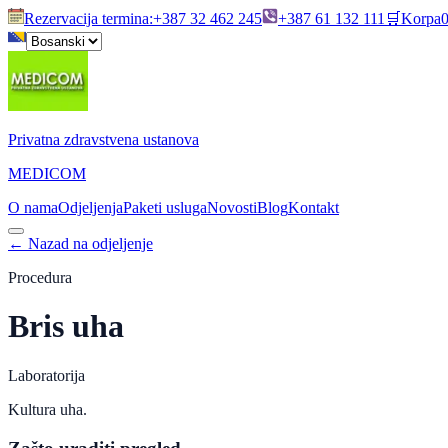
Rezervacija termina
:
+387 32 462 245
+387 61 132 111
🛒
Korpa
Privatna zdravstvena ustanova
MEDICOM
O nama
Odjeljenja
Paketi usluga
Novosti
Blog
Kontakt
←
Nazad na odjeljenje
Procedura
Bris uha
Laboratorija
Kultura uha.