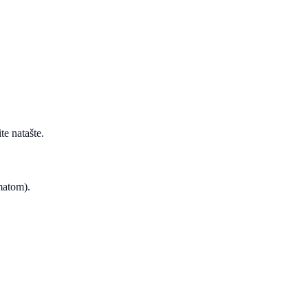
te natašte.
ematom).