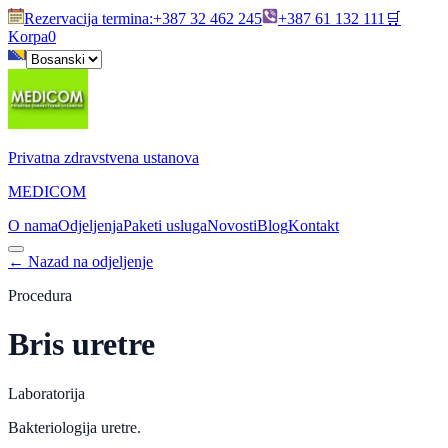
Rezervacija termina
:
+387 32 462 245
+387 61 132 111
🛒
Korpa
0
Privatna zdravstvena ustanova
MEDICOM
O nama
Odjeljenja
Paketi usluga
Novosti
Blog
Kontakt
←
Nazad na odjeljenje
Procedura
Bris uretre
Laboratorija
Bakteriologija uretre.