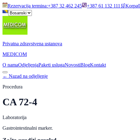
Rezervacija termina
:
+387 32 462 245
+387 61 132 111
🛒
Korpa
Privatna zdravstvena ustanova
MEDICOM
O nama
Odjeljenja
Paketi usluga
Novosti
Blog
Kontakt
←
Nazad na odjeljenje
Procedura
CA 72-4
Laboratorija
Gastrointestinalni marker.