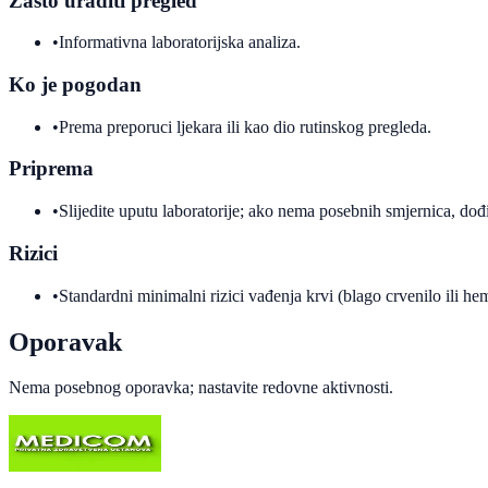
Zašto uraditi pregled
•
Informativna laboratorijska analiza.
Ko je pogodan
•
Prema preporuci ljekara ili kao dio rutinskog pregleda.
Priprema
•
Slijedite uputu laboratorije; ako nema posebnih smjernica, dođi
Rizici
•
Standardni minimalni rizici vađenja krvi (blago crvenilo ili h
Oporavak
Nema posebnog oporavka; nastavite redovne aktivnosti.