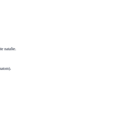
te natašte.
ematom).