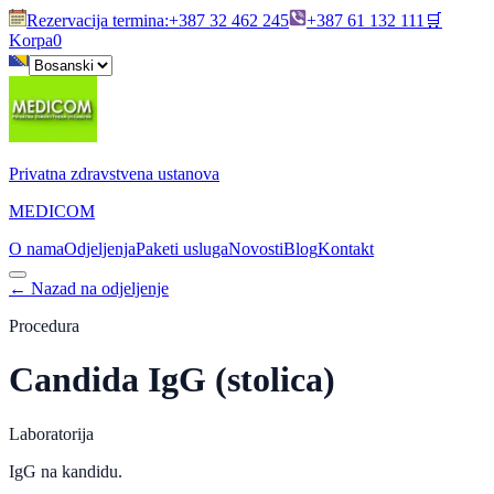
Rezervacija termina
:
+387 32 462 245
+387 61 132 111
🛒
Korpa
0
Privatna zdravstvena ustanova
MEDICOM
O nama
Odjeljenja
Paketi usluga
Novosti
Blog
Kontakt
←
Nazad na odjeljenje
Procedura
Candida IgG (stolica)
Laboratorija
IgG na kandidu.