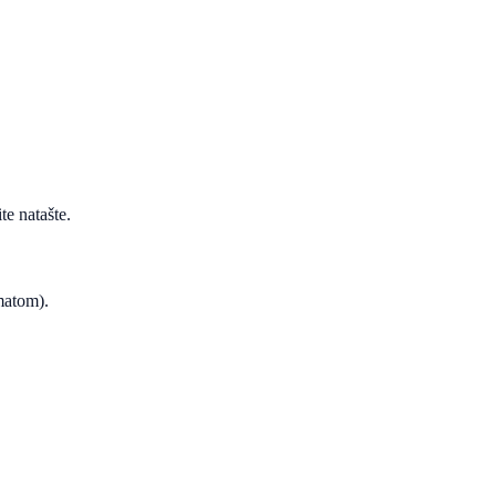
te natašte.
ematom).