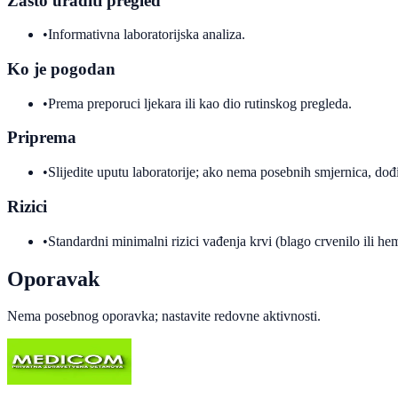
Zašto uraditi pregled
•
Informativna laboratorijska analiza.
Ko je pogodan
•
Prema preporuci ljekara ili kao dio rutinskog pregleda.
Priprema
•
Slijedite uputu laboratorije; ako nema posebnih smjernica, dođi
Rizici
•
Standardni minimalni rizici vađenja krvi (blago crvenilo ili h
Oporavak
Nema posebnog oporavka; nastavite redovne aktivnosti.