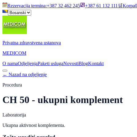
Rezervacija termina
:
+387 32 462 245
+387 61 132 111
🛒
Korpa
Privatna zdravstvena ustanova
MEDICOM
O nama
Odjeljenja
Paketi usluga
Novosti
Blog
Kontakt
←
Nazad na odjeljenje
Procedura
CH 50 - ukupni komplement
Laboratorija
Ukupna aktivnost komplementa.