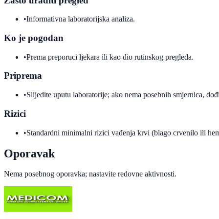
Zašto uraditi pregled
•
Informativna laboratorijska analiza.
Ko je pogodan
•
Prema preporuci ljekara ili kao dio rutinskog pregleda.
Priprema
•
Slijedite uputu laboratorije; ako nema posebnih smjernica, dođi
Rizici
•
Standardni minimalni rizici vađenja krvi (blago crvenilo ili h
Oporavak
Nema posebnog oporavka; nastavite redovne aktivnosti.