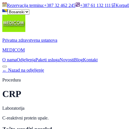
Rezervacija termina
:
+387 32 462 245
+387 61 132 111
🛒
Korpa
Privatna zdravstvena ustanova
MEDICOM
O nama
Odjeljenja
Paketi usluga
Novosti
Blog
Kontakt
←
Nazad na odjeljenje
Procedura
CRP
Laboratorija
C-reaktivni protein upale.