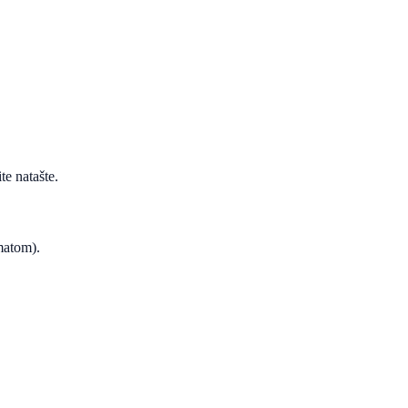
te natašte.
ematom).