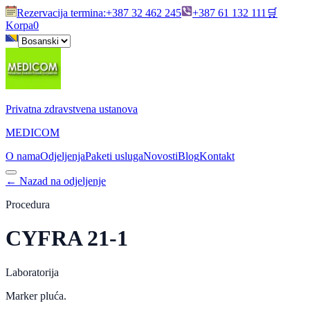
Rezervacija termina
:
+387 32 462 245
+387 61 132 111
🛒
Korpa
0
Privatna zdravstvena ustanova
MEDICOM
O nama
Odjeljenja
Paketi usluga
Novosti
Blog
Kontakt
←
Nazad na odjeljenje
Procedura
CYFRA 21-1
Laboratorija
Marker pluća.