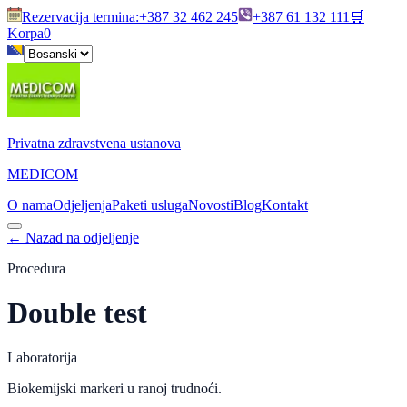
Rezervacija termina
:
+387 32 462 245
+387 61 132 111
🛒
Korpa
0
Privatna zdravstvena ustanova
MEDICOM
O nama
Odjeljenja
Paketi usluga
Novosti
Blog
Kontakt
←
Nazad na odjeljenje
Procedura
Double test
Laboratorija
Biokemijski markeri u ranoj trudnoći.