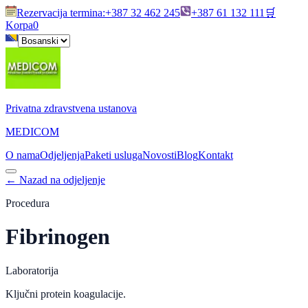
Rezervacija termina
:
+387 32 462 245
+387 61 132 111
🛒
Korpa
0
Privatna zdravstvena ustanova
MEDICOM
O nama
Odjeljenja
Paketi usluga
Novosti
Blog
Kontakt
←
Nazad na odjeljenje
Procedura
Fibrinogen
Laboratorija
Ključni protein koagulacije.