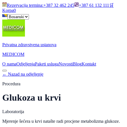
Rezervacija termina
:
+387 32 462 245
+387 61 132 111
🛒
Korpa
0
Privatna zdravstvena ustanova
MEDICOM
O nama
Odjeljenja
Paketi usluga
Novosti
Blog
Kontakt
←
Nazad na odjeljenje
Procedura
Glukoza u krvi
Laboratorija
Mjerenje šećera u krvi natašte radi procjene metabolizma glukoze.