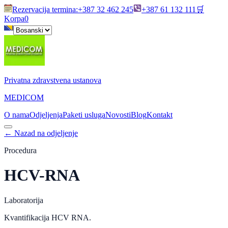
Rezervacija termina
:
+387 32 462 245
+387 61 132 111
🛒
Korpa
0
Privatna zdravstvena ustanova
MEDICOM
O nama
Odjeljenja
Paketi usluga
Novosti
Blog
Kontakt
←
Nazad na odjeljenje
Procedura
HCV-RNA
Laboratorija
Kvantifikacija HCV RNA.