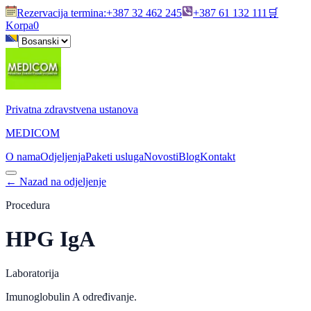
Rezervacija termina
:
+387 32 462 245
+387 61 132 111
🛒
Korpa
0
Privatna zdravstvena ustanova
MEDICOM
O nama
Odjeljenja
Paketi usluga
Novosti
Blog
Kontakt
←
Nazad na odjeljenje
Procedura
HPG IgA
Laboratorija
Imunoglobulin A određivanje.