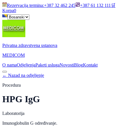
Rezervacija termina
:
+387 32 462 245
+387 61 132 111
🛒
Korpa
0
Privatna zdravstvena ustanova
MEDICOM
O nama
Odjeljenja
Paketi usluga
Novosti
Blog
Kontakt
←
Nazad na odjeljenje
Procedura
HPG IgG
Laboratorija
Imunoglobulin G određivanje.