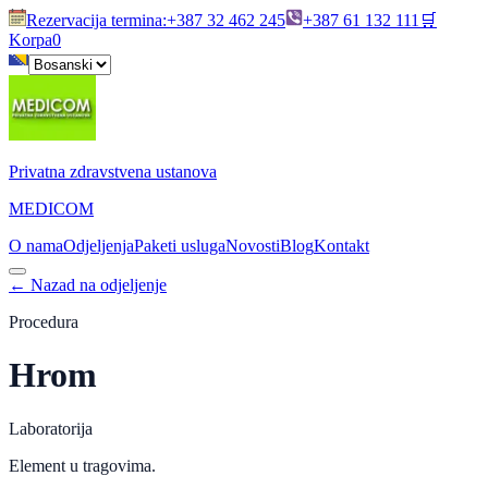
Rezervacija termina
:
+387 32 462 245
+387 61 132 111
🛒
Korpa
0
Privatna zdravstvena ustanova
MEDICOM
O nama
Odjeljenja
Paketi usluga
Novosti
Blog
Kontakt
←
Nazad na odjeljenje
Procedura
Hrom
Laboratorija
Element u tragovima.