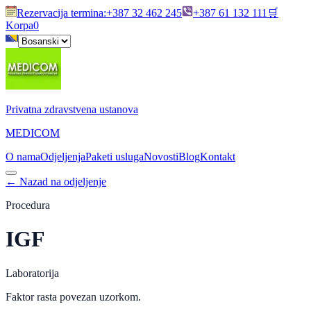
Rezervacija termina
:
+387 32 462 245
+387 61 132 111
🛒
Korpa
0
Privatna zdravstvena ustanova
MEDICOM
O nama
Odjeljenja
Paketi usluga
Novosti
Blog
Kontakt
←
Nazad na odjeljenje
Procedura
IGF
Laboratorija
Faktor rasta povezan uzorkom.