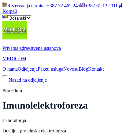
Rezervacija termina
:
+387 32 462 245
+387 61 132 111
🛒
Korpa
0
Privatna zdravstvena ustanova
MEDICOM
O nama
Odjeljenja
Paketi usluga
Novosti
Blog
Kontakt
←
Nazad na odjeljenje
Procedura
Imunolelektroforeza
Laboratorija
Detaljna proteinska elektroforeza.