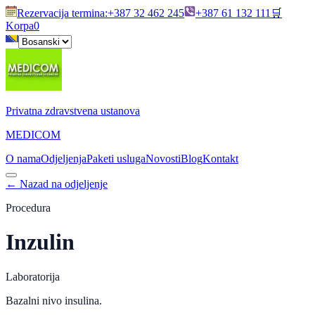
Rezervacija termina
:
+387 32 462 245
+387 61 132 111
🛒
Korpa
0
Privatna zdravstvena ustanova
MEDICOM
O nama
Odjeljenja
Paketi usluga
Novosti
Blog
Kontakt
←
Nazad na odjeljenje
Procedura
Inzulin
Laboratorija
Bazalni nivo insulina.