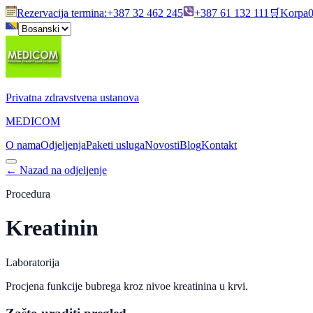
Rezervacija termina
:
+387 32 462 245
+387 61 132 111
🛒
Korpa
Privatna zdravstvena ustanova
MEDICOM
O nama
Odjeljenja
Paketi usluga
Novosti
Blog
Kontakt
←
Nazad na odjeljenje
Procedura
Kreatinin
Laboratorija
Procjena funkcije bubrega kroz nivoe kreatinina u krvi.