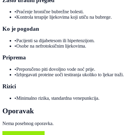
Zašto uraditi pregled
•
Praćenje hronične bubrežne bolesti.
•
Kontrola terapije lijekovima koji utiču na bubrege.
Ko je pogodan
•
Pacijenti sa dijabetesom ili hipertenzijom.
•
Osobe na nefrotoksičnim lijekovima.
Priprema
•
Preporučeno piti dovoljno vode noć prije.
•
Izbjegavati proteine uoči testiranja ukoliko to ljekar traži.
Rizici
•
Minimalno rizika, standardna venepunkcija.
Oporavak
Nema posebnog oporavka.