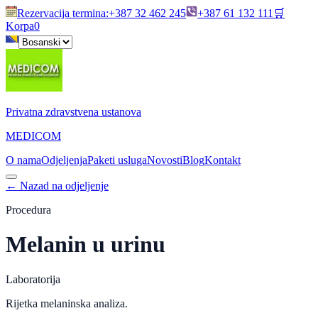
Rezervacija termina
:
+387 32 462 245
+387 61 132 111
🛒
Korpa
0
Privatna zdravstvena ustanova
MEDICOM
O nama
Odjeljenja
Paketi usluga
Novosti
Blog
Kontakt
←
Nazad na odjeljenje
Procedura
Melanin u urinu
Laboratorija
Rijetka melaninska analiza.