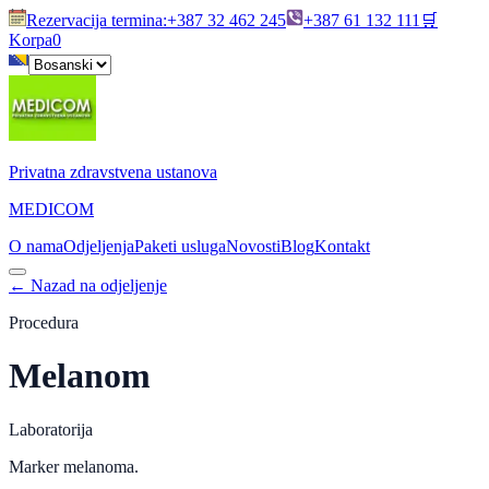
Rezervacija termina
:
+387 32 462 245
+387 61 132 111
🛒
Korpa
0
Privatna zdravstvena ustanova
MEDICOM
O nama
Odjeljenja
Paketi usluga
Novosti
Blog
Kontakt
←
Nazad na odjeljenje
Procedura
Melanom
Laboratorija
Marker melanoma.