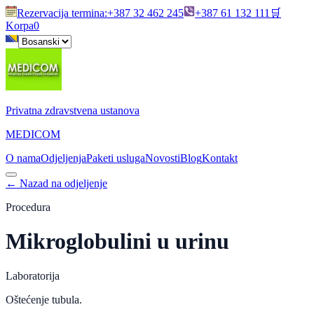
Rezervacija termina
:
+387 32 462 245
+387 61 132 111
🛒
Korpa
0
Privatna zdravstvena ustanova
MEDICOM
O nama
Odjeljenja
Paketi usluga
Novosti
Blog
Kontakt
←
Nazad na odjeljenje
Procedura
Mikroglobulini u urinu
Laboratorija
Oštećenje tubula.