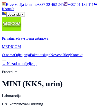
Rezervacija termina
:
+387 32 462 245
+387 61 132 111
🛒
Korpa
0
Privatna zdravstvena ustanova
MEDICOM
O nama
Odjeljenja
Paketi usluga
Novosti
Blog
Kontakt
←
Nazad na odjeljenje
Procedura
MINI (KKS, urin)
Laboratorija
Brzi kombinovani skrining.