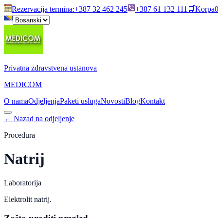
Rezervacija termina
:
+387 32 462 245
+387 61 132 111
🛒
Korpa
Privatna zdravstvena ustanova
MEDICOM
O nama
Odjeljenja
Paketi usluga
Novosti
Blog
Kontakt
←
Nazad na odjeljenje
Procedura
Natrij
Laboratorija
Elektrolit natrij.