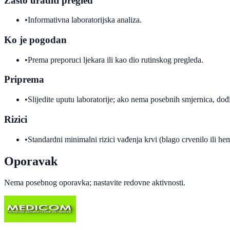
Zašto uraditi pregled
•
Informativna laboratorijska analiza.
Ko je pogodan
•
Prema preporuci ljekara ili kao dio rutinskog pregleda.
Priprema
•
Slijedite uputu laboratorije; ako nema posebnih smjernica, dođi
Rizici
•
Standardni minimalni rizici vađenja krvi (blago crvenilo ili h
Oporavak
Nema posebnog oporavka; nastavite redovne aktivnosti.