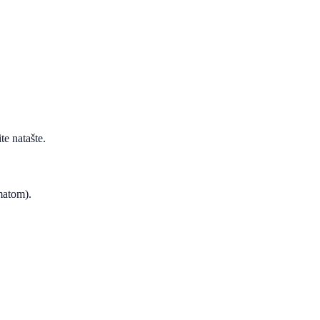
te natašte.
ematom).