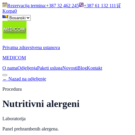
Rezervacija termina
:
+387 32 462 245
+387 61 132 111
🛒
Korpa
0
Privatna zdravstvena ustanova
MEDICOM
O nama
Odjeljenja
Paketi usluga
Novosti
Blog
Kontakt
←
Nazad na odjeljenje
Procedura
Nutritivni alergeni
Laboratorija
Panel prehrambenih alergena.