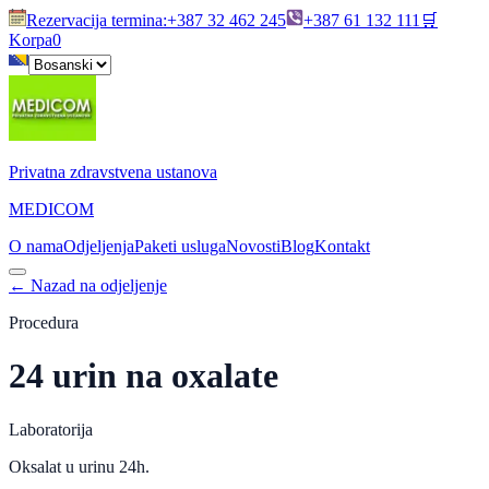
Rezervacija termina
:
+387 32 462 245
+387 61 132 111
🛒
Korpa
0
Privatna zdravstvena ustanova
MEDICOM
O nama
Odjeljenja
Paketi usluga
Novosti
Blog
Kontakt
←
Nazad na odjeljenje
Procedura
24 urin na oxalate
Laboratorija
Oksalat u urinu 24h.