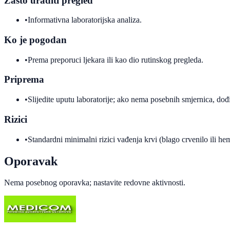
Zašto uraditi pregled
•
Informativna laboratorijska analiza.
Ko je pogodan
•
Prema preporuci ljekara ili kao dio rutinskog pregleda.
Priprema
•
Slijedite uputu laboratorije; ako nema posebnih smjernica, dođi
Rizici
•
Standardni minimalni rizici vađenja krvi (blago crvenilo ili h
Oporavak
Nema posebnog oporavka; nastavite redovne aktivnosti.