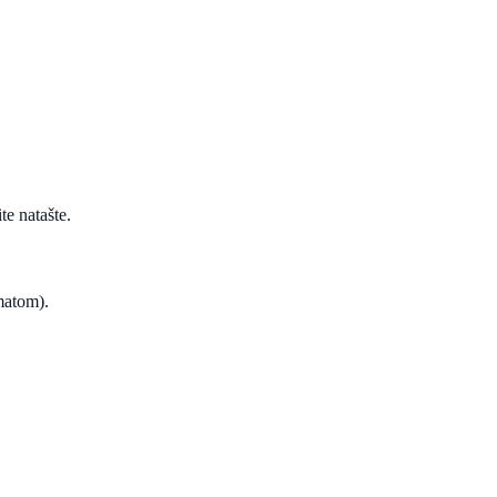
te natašte.
ematom).