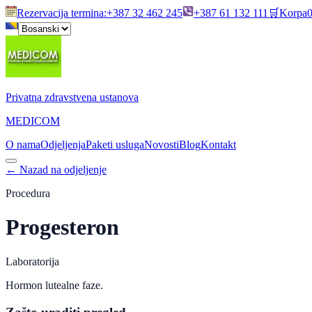
Rezervacija termina
:
+387 32 462 245
+387 61 132 111
🛒
Korpa
Privatna zdravstvena ustanova
MEDICOM
O nama
Odjeljenja
Paketi usluga
Novosti
Blog
Kontakt
←
Nazad na odjeljenje
Procedura
Progesteron
Laboratorija
Hormon lutealne faze.